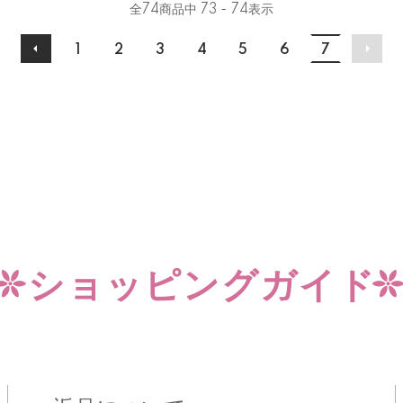
全
74
商品中
73 - 74
表示
1
2
3
4
5
6
7
ショッピングガイド